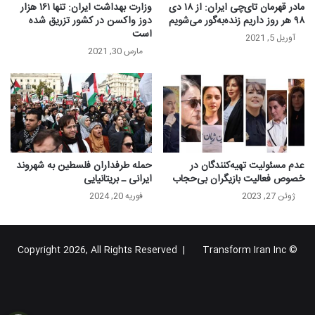
مادر قهرمان تای‌چی ایران: از ۱۸ دی
وزارت بهداشت ایران: تنها ۱۶۱ هزار
۹۸ هر روز داریم زنده‌به‌گور می‌شویم
دوز واکسن در کشور تزریق شده
است
آوریل 5, 2021
مارس 30, 2021
عدم مسئولیت تهیه‌کنندگان در
حمله طرفداران فلسطین به شهروند
خصوص فعالیت بازیگران بی‌حجاب
ایرانی ـ بریتانیایی
ژوئن 27, 2023
فوریه 20, 2024
Transform Iran Inc
© Copyright 2026, All Rights Reserved |
خوراک
فیس
X
یوتیوب
اینستاگرام
تلگرام
گوگل