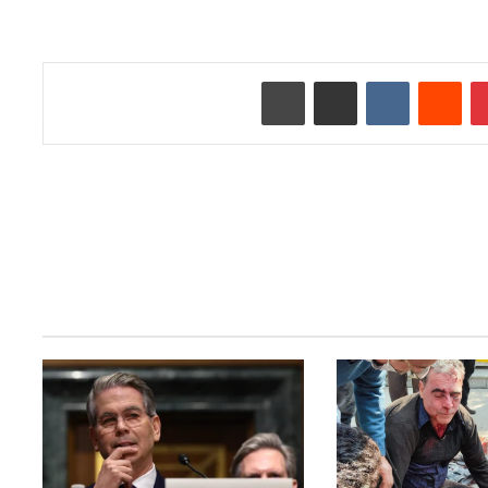
‫پین‌ترست
‫رددیت
‫VKontakte
اشتراک گذاری از طریق ایمیل
چاپ