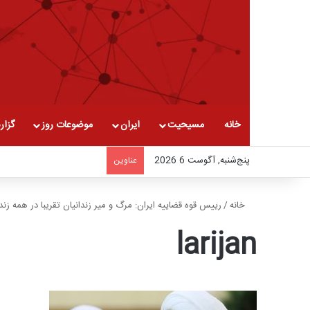
خانه
مسیحیت
ایران
موضوعات روز
گزار
پنج‌شنبه, آگوست 6 2026
عناوین
خانه
/
رییس قوه قضاییه ایران: مرگ و میر زندانیان تقریبا در همه زن
larijan