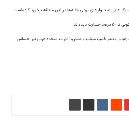
سنگ‌هایی به دیوارهای برخی خانه‌ها در این منطقه برخورد کرده‌است.
دیده‌اند.
درعباس، بندر خمیر، میناب و قشم و امارات متحده عربی نیز احساس
‫پین‌ترست
‫رددیت
‫VKontakte
اشتراک گذاری از طریق ایمیل
چاپ