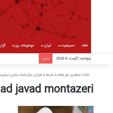
خانه
مسیحیت
ایران
موضوعات روز
گزار
پنج‌شنبه, آگوست 6 2026
عناوین
خانه
/
منتظری: هر هفته با صدها یا هزاران مرکز فساد مجازی برخورد 
d javad montazeri