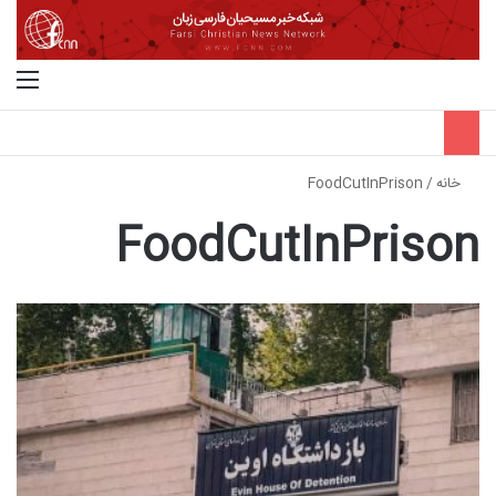
جستجو برای
منو
خانه
/
FoodCutInPrison
FoodCutInPrison