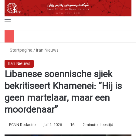
Menu
Z
Startpagina
/
Iran Nieuws
Iran Nieuws
Libanese soennische sjiek
bekritiseert Khamenei: “Hij is
geen martelaar, maar een
moordenaar”
FCNN Redactie
juli 1, 2026
16
2 minuten leestijd