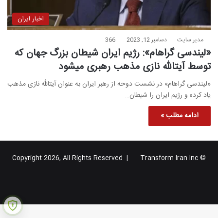
اخبار ایران
مدیر سایت
دسامبر 12, 2023
366
«لیندسی گراهام»: رژیم ایران شیطان بزرگ جهان که
توسط آیتالله نازی مذهب رهبری میشود
«لیندسی گراهام» در نشست دوحه از رهبر ایران به عنوان آیتالله نازی مذهب
یاد کرده و رژیم ایران را شیطان…
ادامه مطلب »
Transform Iran Inc
© Copyright 2026, All Rights Reserved |
خوراک
فیس
X
یوتیوب
اینستاگرام
تلگرام
گوگل
بوک
پلاس