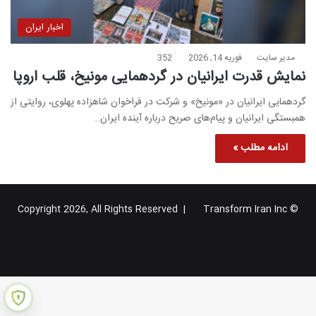
اخبار ایران
مدیر سایت
فوریه 14, 2026
352
نمایش قدرت ایرانیان در گردهمایی مونیخ، قلب اروپا
گردهمایی ایرانیان در «مونیخ» و شرکت در فراخوان شاهزاده پهلوی، روایتی از
همبستگی ایرانیان و پیام‌های صریح درباره آینده ایران…
ادامه مطلب »
Transform Iran Inc
© Copyright 2026, All Rights Reserved |
خوراک
فیس
X
یوتیوب
اینستاگرام
تلگرام
گوگل
بوک
پلاس