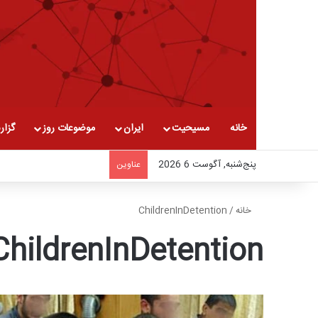
خانه
مسیحیت
ایران
موضوعات روز
گزار
پنج‌شنبه, آگوست 6 2026
عناوین
خانه
/
ChildrenInDetention
ChildrenInDetention