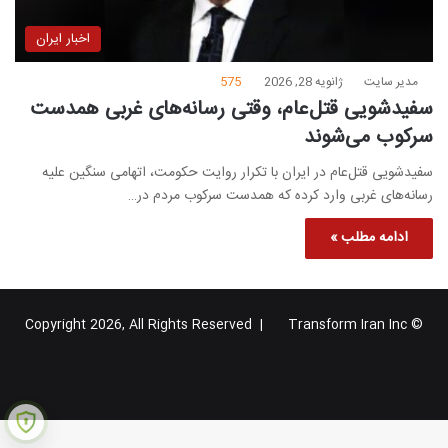
اخبار ایران
مدیر سایت
ژانویه 28, 2026
575
سفیدشویی قتل‌عام، وقتی رسانه‌های غربی همدست
سرکوب می‌شوند
سفیدشویی قتل‌عام در ایران با تکرار روایت حکومت، اتهامی سنگین علیه
رسانه‌های غربی وارد کرده که همدست سرکوب مردم در…
ادامه مطلب »
Transform Iran Inc
© Copyright 2026, All Rights Reserved |
خوراک
فیس
X
یوتیوب
اینستاگرام
تلگرام
گوگل
بوک
پلاس