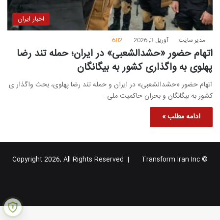
اخبار ایران
مدیر سایت
آوریل 3, 2026
682
اتهام حضور «حشدالشعبی» در ایران؛ حمله تند رضا
پهلوی به واگذاری کشور به بیگانگان
اتهام حضور «حشدالشعبی» در ایران و حمله تند رضا پهلوی، بحث واگذار ی
کشور به بیگانگان و بحران حاکمیت ملی…
ادامه مطلب »
Transform Iran Inc
© Copyright 2026, All Rights Reserved |
خوراک
فیس
X
یوتیوب
اینستاگرام
تلگرام
گوگل
بوک
پلاس