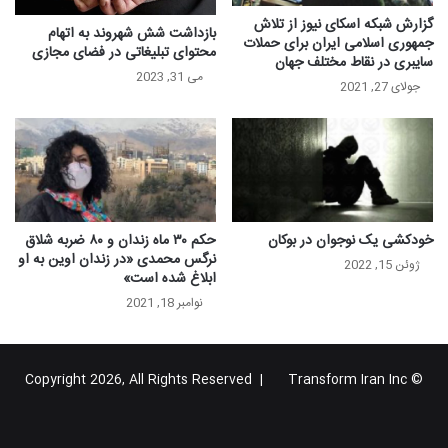
گزارش شبکه اسکای نیوز از تلاش
بازداشت شش شهروند به اتهام
جمهوری اسلامی ایران برای حملات
محتوای تبلیغاتی در فضای مجازی
سایبری در نقاط مختلف جهان
می 31, 2023
جولای 27, 2021
خودکشی یک نوجوان در بوکان
حکم ۳۰ ماه زندان و ۸۰ ضربه شلاق
نرگس محمدی «در زندان اوین به او
ژوئن 15, 2022
ابلاغ شده است»
نوامبر 18, 2021
Transform Iran Inc
© Copyright 2026, All Rights Reserved |
خوراک
فیس
X
یوتیوب
اینستاگرام
تلگرام
گوگل