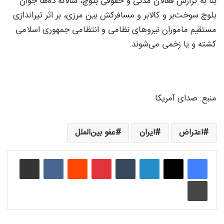
بنا به گزارش فعالان مدنی و حقوقی بلوچ، سالانه ده‌ها جوان
بلوچ سوخت‌بر و کالا‌بر و مسافرکش بین مرزی، بر اثر تیراندازی
مستقیم ماموران نیروهای نظامی و انتظامی جمهوری اسلامی
کشته و یا زخمی می‌شوند.
منبع:‌ صدای آمریکا
اعتراض
ایران
عفو بین‌الملل
لینکدین
‫تامبلر
‫پین‌ترست
‫رددیت
‫VKontakte
اشتراک گذاری از طریق ایمیل
چاپ