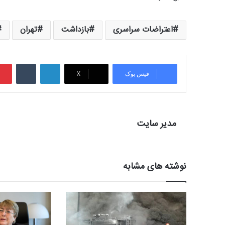
اعتراضات سراسری
بازداشت
تهران
لینکدین
‫تامبلر
فیس بوک
X
مدیر سایت
نوشته های مشابه