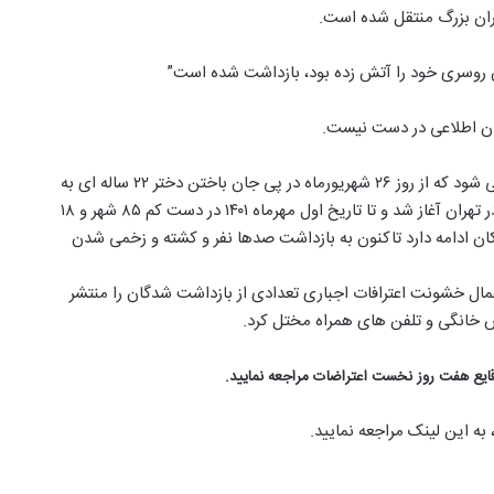
ران بزرگ منتقل شده است.
ان روسری خود را آتش زده بود، بازداشت شده است”
دان اطلاعی در دست نیست.
اعتراضات شهریور ماه ۱۴۰۱ به مجموعه اعتراضات سراسری گفته می شود که از روز ۲۶ شهریورماه در پی جان باختن دختر ۲۲ ساله ای به
نام مهسا (ژینا) امینی بر اثر عملکرد گشت پلیس امنیت اخلاقی در تهران آغاز شد و تا تاریخ اول مهرماه ۱۴۰۱ در دست کم ۸۵ شهر و ۱۸
که کماکان ادامه دارد تاکنون به بازداشت صدها نفر و کشته و زخمی شدن
عمال خشونت اعترافات اجباری تعدادی از بازداشت شدگان را منتشر
 خانگی و تلفن های همراه مختل کرد.
وقایع هفت روز نخست اعتراضات مراجعه نمایید.
ه این لینک مراجعه نمایید.