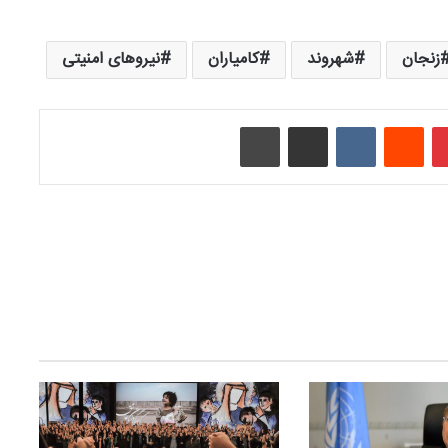
زنجان
شهروند
کامیاران
نیروهای امنیتی
‫پین‌ترست
‫رددیت
‫VKontakte
اشتراک گذاری از طریق ایمیل
چاپ