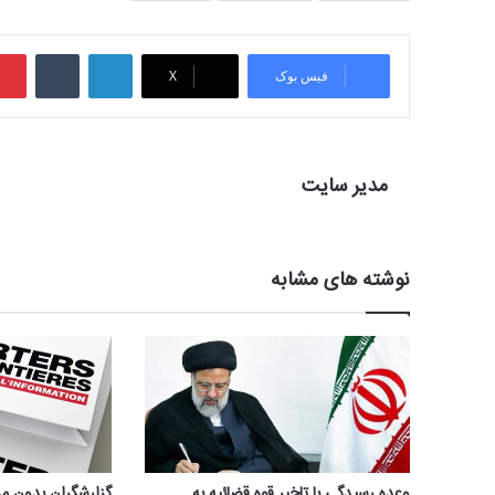
لینکدین
‫تامبلر
فیس بوک
X
مدیر سایت
نوشته های مشابه
وعده رسیدگی با تاخیر قوه قضائیه به
گزارشگران بدون م