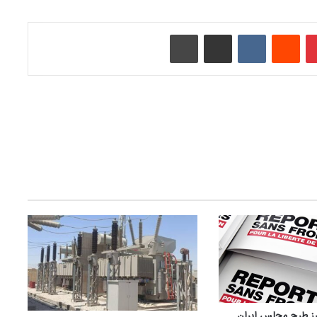
‫پین‌ترست
‫رددیت
‫VKontakte
اشتراک گذاری از طریق ایمیل
چاپ
رز طرح مجلس ایران