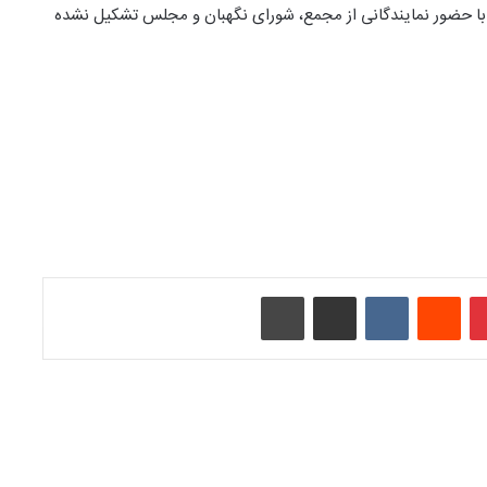
ر با حضور نمایندگانی از مجمع، شورای نگهبان و مجلس تشکیل نشده
‫پین‌ترست
‫رددیت
‫VKontakte
اشتراک گذاری از طریق ایمیل
چاپ