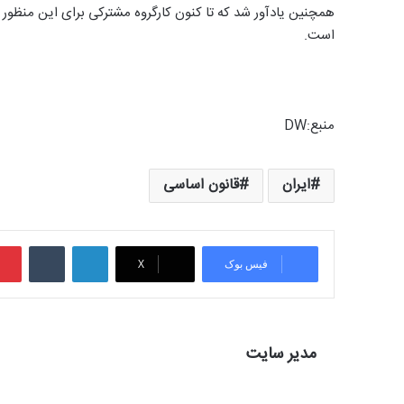
همچنین یادآور شد که تا کنون کارگروه مشترکی برای این منظو
است.
منبع:‌DW
ایران
قانون اساسی
لینکدین
‫تامبلر
فیس بوک
X
مدیر سایت