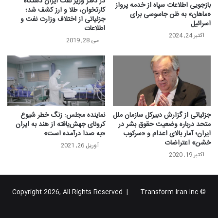
در دفتر وزیر نفت ایران دستگاه
بازجویی اطلاعات سپاه از خدمه پرواز
کارتخوان، طلا و ارز کشف شد؛
«ماهان» به ظن جاسوسی برای
جزئیاتی از اختلاف وزارت نفت و
اسرائیل
اطلاعات
اکتبر 24, 2024
می 28, 2019
جزئیاتی از گزارش دبیرکل سازمان ملل
نماینده مجلس: زنگ خطر شیوع
متحد درباره وضعیت حقوق بشر در
کرونای جهش‌یافته از هند به ایران
ایران؛ آمار بالای اعدام و «سرکوب
«به صدا درآمده است»
خشن» اعتراضات
آوریل 26, 2021
اکتبر 19, 2020
Transform Iran Inc
© Copyright 2026, All Rights Reserved |
خوراک
فیس
X
یوتیوب
اینستاگرام
تلگرام
گوگل