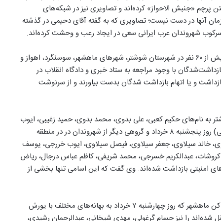
تن پرچم «جنبش الاحواز» کرده‌اند و تصاویری نیز در شبکه‌های
زمان آنها در دست نیست؛ تصاویری که به گفته آقای دحیمی در گذشته
ی سرکوب شهروندان عرب ایرانی سعی در ایجاد رعب و وحشت کرده‌اند.
آقای دحیمی‌ بازداشت‌ها صورت گرفته در طی روزهای گذشته را بیش از ۶۰ نفر در شهرستان شوشتر، شهرهای ماهشهر، سوسنگرد، اهواز و
ازداشت‌شدگان با وجود مراجعه به ستاد خبری و دادگاه انقلاب در
ازداشت و یا اتهام بازداشت شد‌گان بدست بیاورند و از سرنوشت
ر به نام‌های حكيم كعبی، علی بدوی،‌ محمد بدوی، حميد زغيبی، ايوب
طرفی،‌ عامر رحيمه،‌ حميد عگيلى (عقيلى)، و مصطفی عگيلى (عقيلى) روز پنجشنبه ۸ خرداد و گروهی دیگر از شهروندان در در منطقه
اوى، خالد سيلاوى، جعفر سيلاوى، فيصل سيلاوى، ايوب خررجی، یوسف
 كروشات، عبدالكريم خسرجى، محمد شريفى، كاظم عباس درجال، رياض
ای امنیتی بازداشت شده‌اند. وی گفت که این اسامی تنها بخشی از
آقای دحیمی هویت شش نفر از دستکم ۱۴ شهروند اهل سنت ساکن ماهشهر که روز چهارشنبه ۷ خرداد به بهانه‌های مختلف با یورش
ل شده‌اند را نیز حسام گرغولى، مهدى شيخانى، عبدالرحمان رشيدى،