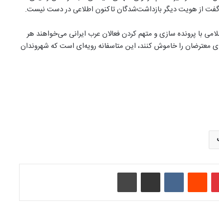
 گفت از هويت ديگر بازداشت‌شدگان تاكنون اطلاعى در دست نيست.
ی با پرونده سازی و متهم کردن فعالان عرب ایرانی می‌خواهند هر
 معترضان را خاموش کنند، این متاسفانه رویه‌ای است که شهروندان
‫پین‌ترست
‫رددیت
‫VKontakte
اشتراک گذاری از طریق ایمیل
چاپ