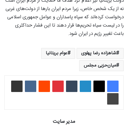
دولت بریتانیا نیز اعلام کرد هدف ما حمایت از مردم ایران است
نه از یک شخص خاص، زیرا مردم ایران بارها از دولت‌های غربی
درخواست کرده‌اند که سپاه پاسداران و عوامل جمهوری اسلامی
را در لیست سیاه تحریم‌ها قرار دهند تا این فشار حداکثری
باعث تغییر رژیم در ایران شود.
شاهزاده رضا پهلوی
عوام بریتانیا
میان‌حزبی مجلس
لینکدین
‫تامبلر
‫پین‌ترست
‫رددیت
‫VKontakte
اشتراک گذاری از طریق ایمیل
چاپ
مدیر سایت