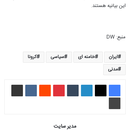
این بیانیه هستند.
منبع: DW
ایران
خامنه ای
سیاسی
کرونا
مدنی
لینکدین
‫تامبلر
‫پین‌ترست
‫رددیت
‫VKontakte
اشتراک گذاری از طریق ایمیل
چاپ
مدیر سایت