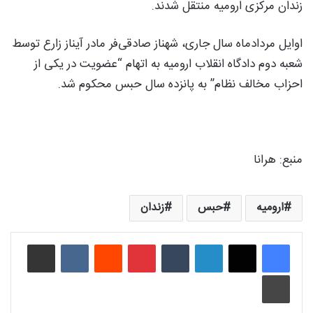
زندان مرکزی ارومیه منتقل شدند.
اوایل مردادماه سال جاری، شهناز صادقی‌فر مادر آیناز زارع توسط
شعبه دوم دادگاه انقلاب ارومیه به اتهام “عضویت در یکی از
احزاب مخالف نظام” به پانزده سال حبس محکوم شد.
منبع: هرانا
ارومیه
حبس
زندان
لینکدین
‫تامبلر
‫پین‌ترست
‫رددیت
‫VKontakte
اشتراک گذاری از طریق ایمیل
چاپ