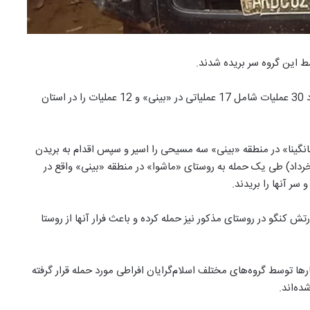
طبق گزارشات منتشر شده، گروه داعش در 25 روز گذشته در حدود 30 عملیات شامل 17 عملیاتی در «بینی» و 12 عملیات را در استان
14خرداد) در نزدیکی شهر «مانگینا» در منطقه «بینی» سه مسیحی را اسیر و سپس اقدام به بریدن
آنها نمود. گروه داعش همچنین در روز سه‌شنبه 4 ژوئن (15 خرداد) طی یک حمله به روستای «ماشوا» در منطقه «بینی» واقع در
ش کنگو در روستای مذکور نیز حمله کرده و باعث فرار آنها از روستا
ارها توسط گروه‌های مختلف اسلام‌گرایان افراطی مورد حمله قرار گرفته
ده‌اند.