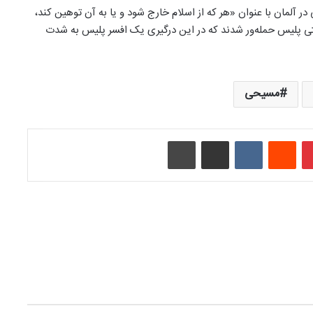
 در آلمان با عنوان «هر که از اسلام خارج شود و یا به آن توهین کند،
حتی پلیس حمله‌ور شدند که در این درگیری یک افسر پلیس به شدت
مسیحی
‫پین‌ترست
‫رددیت
‫VKontakte
اشتراک گذاری از طریق ایمیل
چاپ