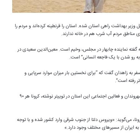
زیر بهداشت راهی استان شده. استان را قرنطینه کرده‌اند و مردم را
ی مناطق مردم آب شرب هم در خانه ندارند.
ونا در سیستان و بلوچستان با روزی “۱۰۰۰ ابتلا” به گفته نماینده چابهار در مجلس، وخیم است. معین‌الدین سعیدی در
 به رو شدن با یک فاجعه انسانی” است.
 کل وزارت بهداشت هم امروز (۱۰تیرماه) در سفر به زاهدان گفت که “برای نخستین بار میزان موارد سرپایی و
ر رفته است”.
در مورد شمار مبتلایان و مرگ و میر در اثر ابتلا به کرونا، یکی از شهروندان و فعالین اجتماعی این استان در توییتر نوشته، کرونا هر ۹۰
ونا، می‌گوید: «ویروس دلتا از جنوب شرقی وارد کشور شده و با توجه
به ایران از مسیرهای مختلف وجود دارد.»