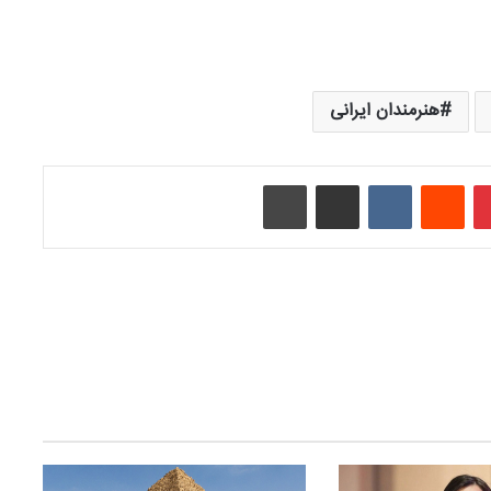
هنرمندان ایرانی
‫پین‌ترست
‫رددیت
‫VKontakte
اشتراک گذاری از طریق ایمیل
چاپ