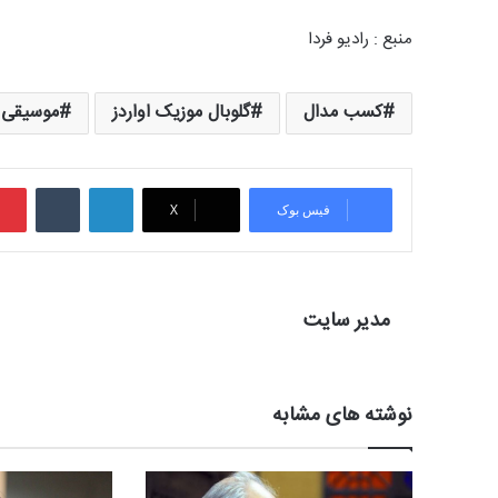
منبع : رادیو فردا
کسب مدال
گلوبال موزیک اواردز
موسیقی
لینکدین
‫تامبلر
فیس بوک
X
مدیر سایت
نوشته های مشابه