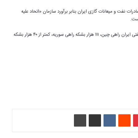
ات نفت و میعانات گازی ایران بنابر برآورد سازمان «اتحاد علیه
ست.
در ماه گذشته به‌طور متوسط ۶۳۰ هزار بشکه نفت و محصولات نفتی ایران راهی چین، ۱۱۱ هزار بشکه راهی سوریه، کمتر از ۴۰ هزار بشکه
‫پین‌ترست
‫رددیت
‫VKontakte
اشتراک گذاری از طریق ایمیل
چاپ