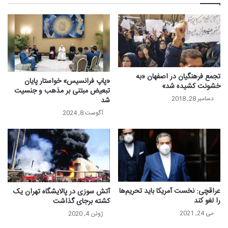
تجمع فرهنگیان در اصفهان «به
«پاپ فرانسیس» خواستار پایان
خشونت کشیده‌ شد»
تبعیض مبتنی بر مذهب و جنسیت
دسامبر 28, 2018
شد
آگوست 8, 2024
عراقچی: نخست آمریکا باید تحریم‌ها
آتش سوزی در پالایشگاه تهران یک
را لغو کند
کشته برجای گذاشت
می 24, 2021
ژوئن 4, 2020