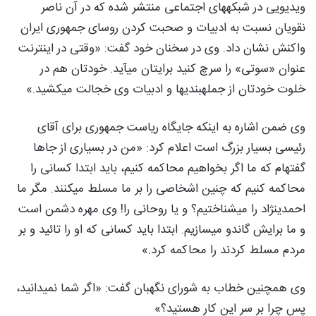
ویدیویی در شبکههای اجتماعی منتشر شده که در آن ناصر
نقویان نسبت به ادبیات و صحبت کردن روسای جمهوری ایران
واکنش نشان داد. وی در سخنان خود گفت: «وقتی در اینترنت
عنوان «سوتی» را سرچ کنید برایتان میآید. خودتان هم در
خلوت خودتان از جملهبندیها و ادبیات وی خجالت میکشید.»
وی ضمن اشاره به اینکه جایگاه ریاست جمهوری برای آقای
رئیسی بسیار بزرگ است اعلام کرد: «من در بسیاری از جاها
گفتهام که ما اگر بخواهیم محاکمه کنیم، باید ابتدا کسانی را
محاکمه کنیم که چنین اشخاصی را بر ما مسلط میکنند. مگر ما
احمدینژاد را میشناختیم؟ و یا روحانی را! وی مهره دشمن است
و ما برایش گاندو میسازیم. ابتدا باید کسانی که او را تائید و بر
مردم مسلط کردند را محاکمه کرد.»
وی همچنین خطاب به شورای نگهبان گفت: «اگر شما نمیدانید،
پس چرا بر سر این کار هستید؟»