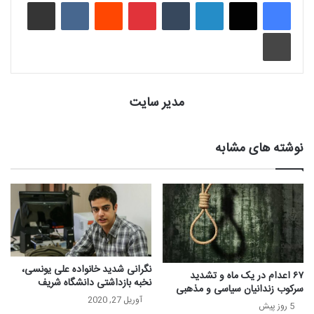
لینکدین
‫تامبلر
‫پین‌ترست
‫رددیت
‫VKontakte
اشتراک گذاری از طریق ایمیل
چاپ
مدیر سایت
نوشته های مشابه
نگرانی شدید خانواده علی یونسی،
۶۷ اعدام در یک ماه و تشدید
نخبه بازداشتی دانشگاه شریف
سرکوب زندانیان سیاسی و مذهبی
آوریل 27, 2020
5 روز پیش