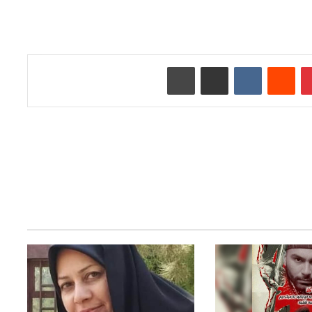
‫پین‌ترست
‫رددیت
‫VKontakte
اشتراک گذاری از طریق ایمیل
چاپ