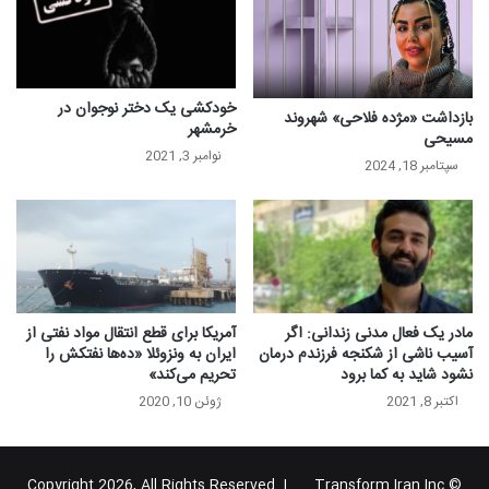
خودکشی یک دختر نوجوان در
بازداشت «مژده فلاحی» شهروند
خرمشهر
مسیحی
نوامبر 3, 2021
سپتامبر 18, 2024
مادر یک فعال مدنی زندانی: اگر
آمریکا برای قطع انتقال مواد نفتی از
آسیب ناشی از شکنجه فرزندم درمان
ایران به ونزوئلا «ده‌ها نفتکش را
نشود شاید به کما برود
تحریم می‌کند»
اکتبر 8, 2021
ژوئن 10, 2020
Transform Iran Inc
© Copyright 2026, All Rights Reserved |