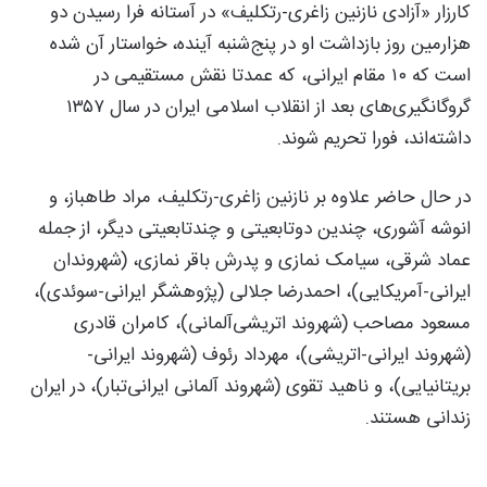
کارزار «آزادی نازنین زاغری-رتکلیف» در آستانه فرا رسیدن دو
هزارمین روز بازداشت او در پنج‌شنبه آینده، خواستار آن شده‌
است که ۱۰ مقام ایرانی، که عمدتا نقش مستقیمی در
گروگانگیری‌های بعد از انقلاب اسلامی ایران در سال ۱۳۵۷
داشته‌اند، فورا تحریم شوند.
در حال حاضر علاوه بر نازنین زاغری-رتکلیف، مراد طاهباز، و
انوشه آشوری، چندین دوتابعیتی و چندتابعیتی دیگر، از جمله
عماد شرقی، سیامک نمازی و پدرش باقر نمازی، (شهروندان
ایرانی-آمریکایی)، احمدرضا جلالی (پژوهشگر ایرانی-سوئدی)،
مسعود مصاحب (شهروند اتریشی‌آلمانی)، کامران قادری
(شهروند ایرانی‌-اتریشی)، ‌مهرداد رئوف (شهروند ایرانی-‌
بریتانیایی)، و ناهید تقوی (شهروند آلمانی ایرانی‌تبار)، در ایران
زندانی هستند.