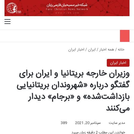
جستجو برای
منو
خانه
/
همه اخبار
/
ایران
/
اخبار ایران
اخبار ایران
وزیران خارجه بریتانیا و ایران برای
گفتگو درباره «شهروندان بریتانیایی
بازداشت‌شده» و «برجام» دیدار
می‌کنند
مدیر سایت
سپتامبر 20, 2021
389
خواندن این مطلب 2 دقیقه زمان میبرد