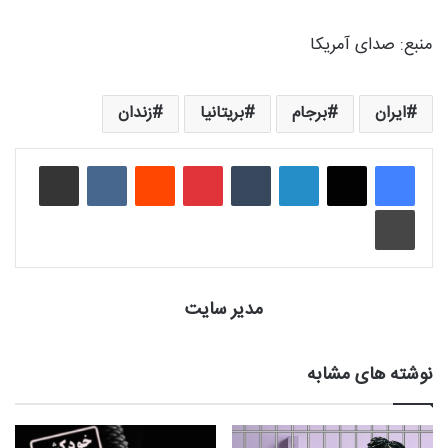
منبع: صدای آمریکا
ایران
برجام
بریتانیا
زندان
لینکدین
‫تامبلر
‫پین‌ترست
‫رددیت
‫VKontakte
اشتراک گذاری از طریق ایمیل
چاپ
مدیر سایت
نوشته های مشابه