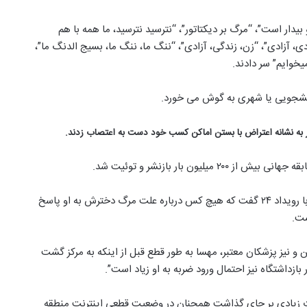
ار است”، “مرگ بر دیکتاتور”، “نترسید نترسید، ما همه با هم
 آزادی”، “زن، زندگی، آزادی”، “ننگ ما، ننگ ما، بسیج الدنگ ما”،
یخوایم” سر دادند.
انشجویی یا شهری به گوش می خورد.
هر به نشانه اعتراض با بستن اماکن کسب خود دست به اعتصاب زدند.
ن بار بازنشر و توئیت شد.
از دیگر سو، امروز امجد امینی، پدر مهسا امینی طی مصاحبه ای با رویداد ۲۴ گفت که هیچ کس درباره علت مرگ دخترش به او پاسخ
ست.
 و نیز پزشکان معتبر، مهسا به طور قطع قبل از اینکه به مرکز گشت
ازداشتگاه نیز احتمال ورود ضربه به او زیاد است”.
 جمعه ۸ مهر در زاهدان که تلفات زیادی بر جای گذاشت همچنان در وضعیت قطعی اینترنت منطقه