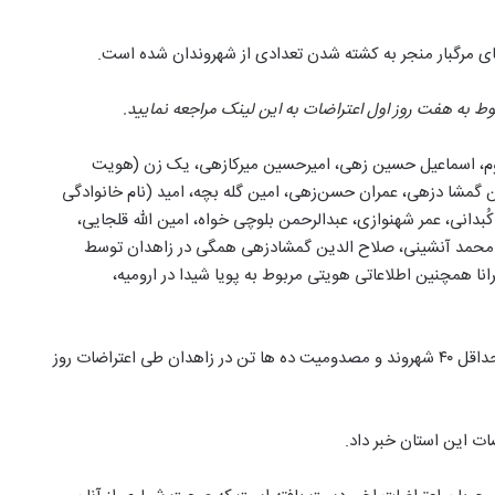
ای مرگبار منجر به کشته شدن تعدادی از شهروندان شده است.
ط به هفت روز اول اعتراضات به این لینک مراجعه نمایید.
وم، اسماعیل حسین زهی، امیرحسین میرکازهی، یک زن (هویت
شا دزهی، عمران حسن‌زهی، امین گله‌ بچه، امید (نام خانوادگی
ُبدانی،
عمر شهنوازی، عبدالرحمن بلوچی‌ خواه، امین‌ الله قلجایی،
ال‌ محمد آنشینی، صلاح‌ الدین گمشادزهی همگی در زاهدان توسط
انا همچنین اطلاعاتی هویتی مربوط به
پویا شیدا در ارومیه،
همچنین منابع محلی از جمله امام جمعه زاهدان از جان باختن حداقل ۴۰ شهروند و مصدومیت ده ها تن در زاهدان طی اعتراضات روز