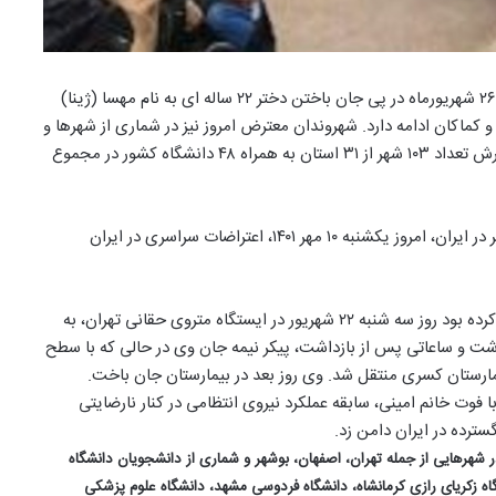
خبرگزاری هرانا – اعتراضات معروف به “اعتراضات شهریور”، از روز ۲۶ شهریورماه در پی جان باختن دختر ۲۲ ساله ای به نام مهسا (ژینا)
و کماکان ادامه دارد. شهروندان معترض امروز نیز در شماری از شهرها و
دانشگاه های کشور دست به تجمعات زدند. تا زمان تهیه این گزارش تعداد ۱۰۳ شهر از ۳۱ استان به همراه ۴۸ دانشگاه کشور در مجموع
به گزارش خبرگزاری هرانا، ارگان خبری مجموعه فعالان حقوق بشر در ایران، امروز یکشنبه ۱۰ مهر ۱۴۰۱، اعتراضات سراسری در ایران
مهسا (ژینا) امینی، زن جوان ۲۲ ساله اهل سقز که به تهران سفر کرده بود روز سه شنبه ۲۲ شهریور در ایستگاه متروی حقانی تهران، به
ت و ساعاتی پس از بازداشت، پیکر نیمه جان وی در حالی که با سطح
 ویژه بیمارستان کسری منتقل شد. وی روز بعد در بیمارستان جان باخت.
 فوت خانم امینی، سابقه عملکرد نیروی انتظامی در کنار نارضایتی
سترده در ایران دامن زد.
هروندان در شهرهایی از جمله تهران، اصفهان، بوشهر و شماری از دانشجویان دانشگاه
اه زکریای رازی کرمانشاه، دانشگاه فردوسی مشهد، دانشگاه علوم پزشکی