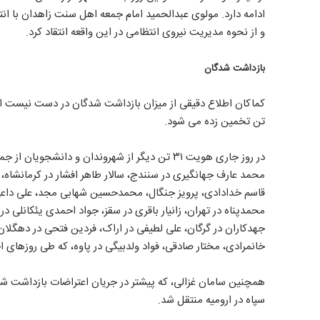
و از نحوه مدیریت نیروی انتظامی در این واقعه انتقاد کرد.
بازداشت شدگان
کماکان اطلاع دقیقی از میزان بازداشت شدگان در دست نیست ام
تن تخمین زده می شود.
در روز جاری هویت ۳۱ تن دیگر از شهروندان و دانشج
محمد عارف جهانگیری در سنندج، سالار طاهر افشار در کرمانشاه، 
قاسم خدادادی، پرویز جنگال، محمدحسین شهابی مجد، علی داعی 
محمدپناه در تهران، زانیار باقری در سقز، جواد احمدی یئکانلی د
جهدکاران در گرگان، علی لطیفی در اراک، فردین فتحی در دهگلان
خانمرادی، مختار صادقی، فواد ولدبیگی در پاوه، که طی روزهای ا
سپاه در ارومیه منتقل شد.