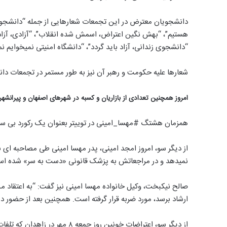
دانشجویان معترض در این تجمعات شعارهایی از جمله “دانشجو بید
هستیم”، “بهش نگین اعتراض، اسمش شده انقلاب”، “آزادی، آزادی،
“دانشجوی زندانی، آزاد باید گردد”، “دانشگاه امنیتی نمیخوایم نم
شعارها علیه حکومت و رهبر آن نیز به طور مستمر در تجمعات د
امروز همچنین تعدادی از بازاریان و کسبه در شهرهای اصفهان و پیرانش
همزمان هشتگ #مهسا_امینی در توییتر بعنوان یک رکورد بی سابقه جهانی بیش از ۲۰۰ میلیو
نمیدهد و در مراجعاتش به پزشک قانونی «دست به سر» شده ا
صالح نیکبخت، وکیل خانواده مهسا امینی نیز گفت: “به اعتقاد من
ارشاد برسد، مورد ضربه قرار گرفته است. همچنین بعد از حضور در ب
از دیگر سو، اعتراضات خونین روز