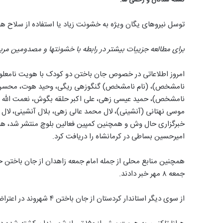
توسل نیروهای یگان ویژه به خشونت زیاد یا استفاده از سلاح ه
برای مطالعه جزییات بیشتر در رابطه با خشونتها و مصدومین مربو
امروز اطلاعاتی در خصوص جان باختن دو کودک با هویت نامعل
نامشخص)، (نام نامشخص) گنگوزهی‌ ریگی، وحید هوت، محسن گم
نامشخص)، حمید عیسی‌ زهی، علی‌ اکبر حلقه بگوش، نعمت‌ الله ک
موسی نهتانی (آنشینی)، لال‌ محمد عالی‌ زهی، بلال آنشینی، ل
خبرگزاری حال وش و همچنین کمپین فعالین بلوچ منتشر شد، هر
امیرحسین بساطی در کرمانشاه را دریافت کرد.
جمعه ۸ مهر خبر دادند.
از سوی دیگر استاندار کردستان از جان باختن ۴ شهروند در اعتراضات این استان خبر داد.