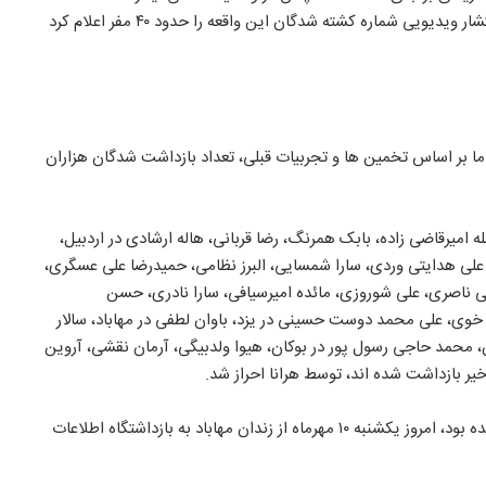
ادامه دارد. مولوی عبدالحمید امام جمعه اهل سنت زاهدان با انتشار ویدیویی شماره کشته شدگان این واقعه را حدود ۴۰ مفر اعلام کرد
ا بر اساس تخمین ها و تجربیات قبلی، تعداد بازداشت شدگان هزاران
ویان از جمله امیرقاضی‌ زاده، بابک همرنگ، رضا قربانی، هاله ارشادی در اردبیل،
علی هدایتی‌ وردی، سارا شمسایی، البرز نظامی، حمیدرضا علی‌ عسگری،
ناصری، علی شوروزی⁩، مائده امیرسیافی، سارا نادری، حسن
ر خوی، علی محمد دوست‌ حسینی در یزد، باوان لطفی در مهاباد، سالار
، محمد حاجی رسول پور در بوکان، هیوا ولدبیگی، آرمان نقشی، آروین
خیر بازداشت شده اند، توسط هرانا احراز شد.
همچنین سامان غزالی، که پیشتر در جریان اعتراضات بازداشت شده بود، امروز یکشنبه ۱۰ مهرماه از زندان مهاباد به بازداشتگاه اطلاعات