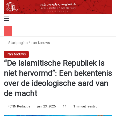
Menu
Z
Startpagina
/
Iran Nieuws
Iran Nieuws
“De Islamitische Republiek is
niet hervormd”: Een bekentenis
over de ideologische aard van
de macht
FCNN Redactie
juni 23, 2026
14
1 minuut leestijd