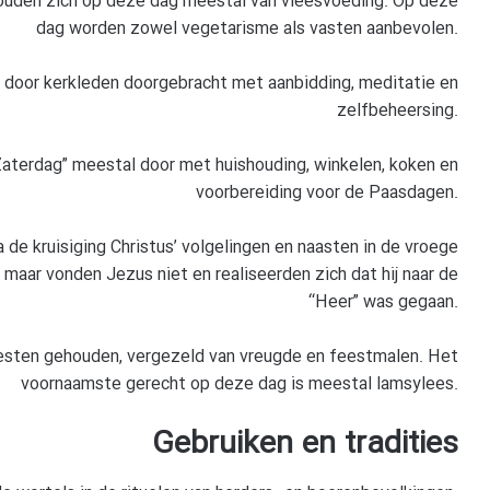
houden zich op deze dag meestal van vleesvoeding. Op deze
dag worden zowel vegetarisme als vasten aanbevolen.
rd door kerkleden doorgebracht met aanbidding, meditatie en
zelfbeheersing.
aterdag” meestal door met huishouding, winkelen, koken en
voorbereiding voor de Paasdagen.
 de kruisiging Christus’ volgelingen en naasten in de vroege
, maar vonden Jezus niet en realiseerden zich dat hij naar de
“Heer” was gegaan.
esten gehouden, vergezeld van vreugde en feestmalen. Het
voornaamste gerecht op deze dag is meestal lamsylees.
Gebruiken en tradities