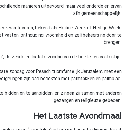
rschillende manieren uitgevoerd, maar veel onderdelen ervan
zijn gemeenschappelijk.
ek van tevoren, bekend als Heilige Week of Heilige Week.
 vasten, onthouding, vroomheid en zelfbeheersing door te
brengen.
 de zesde en laatste zondag van de boete- en vastentijd.
atste zondag voor Pesach triomfantelijk Jeruzalem, met een
jn volgelingen zijn pad bedekten met palmtakken en palmblad.
te bidden en te aanbidden, en zingen zij samen met anderen
gezangen en religieuze gebeden.
Het Laatste Avondmaal
 volgelingen (apostelen) uit om met hem te dineren. Bij dit