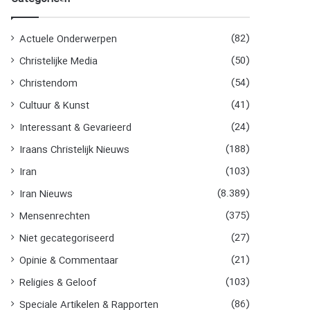
n
n
a
(82)
Actuele Onderwerpen
a
(50)
Christelijke Media
r
:
(54)
Christendom
(41)
Cultuur & Kunst
(24)
Interessant & Gevarieerd
(188)
Iraans Christelijk Nieuws
(103)
Iran
(8.389)
Iran Nieuws
(375)
Mensenrechten
(27)
Niet gecategoriseerd
(21)
Opinie & Commentaar
(103)
Religies & Geloof
(86)
Speciale Artikelen & Rapporten