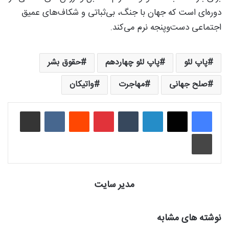
دوره‌ای است که جهان با جنگ، بی‌ثباتی و شکاف‌های عمیق
اجتماعی دست‌وپنجه نرم می‌کند.
پاپ لئو
پاپ لئو چهاردهم
حقوق بشر
صلح جهانی
مهاجرت
واتیکان
لینکدین
‫تامبلر
‫پین‌ترست
‫رددیت
‫VKontakte
اشتراک گذاری از طریق ایمیل
چاپ
مدیر سایت
نوشته های مشابه