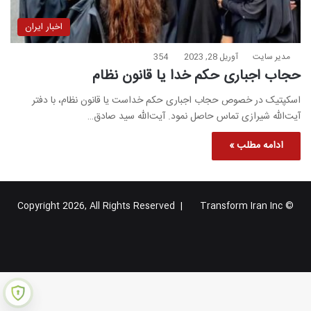
اخبار ایران
مدیر سایت
آوریل 28, 2023
354
حجاب اجباری حکم خدا یا قانون نظام
اسکپتیک در خصوص حجاب اجباری حکم خداست یا قانون نظام، با دفتر
آیت‌الله شیرازی تماس حاصل نمود. آیت‌الله سید صادق…
ادامه مطلب »
Transform Iran Inc
© Copyright 2026, All Rights Reserved |
خوراک
فیس
X
یوتیوب
اینستاگرام
تلگرام
گوگل
بوک
پلاس