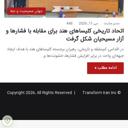
جهان مسیحیت و جفا
مدیر سایت
می 11, 2026
448
اتحاد تاریخی کلیساهای هند برای مقابله با فشارها و
آزار مسیحیان شکل گرفت
در اقدامی کم‌سابقه و تاریخی، رهبران برجسته کلیساهای هند با هدف ایجاد
جبهه‌ای واحد در برابر افزایش فشارها، خشونت‌ها و…
ادامه مطلب »
Transform Iran Inc
© Copyright 2026, All Rights Reserved |
خوراک
فیس
X
یوتیوب
اینستاگرام
تلگرام
گوگل
بوک
پلاس