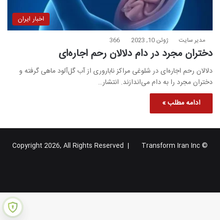
اخبار ایران
مدیر سایت
ژوئن 10, 2023
366
دختران مجرد در دام دلالان رحم اجاره‌ای
دلالان رحم اجاره‌ای در شلوغی مراکز ناباروری از آب گل‌آلود ماهی گرفته و
دختران مجرد را به دام می‌اندازند. انتشار…
ادامه مطلب »
Transform Iran Inc
© Copyright 2026, All Rights Reserved |
خوراک
فیس
X
یوتیوب
اینستاگرام
تلگرام
گوگل
بوک
پلاس