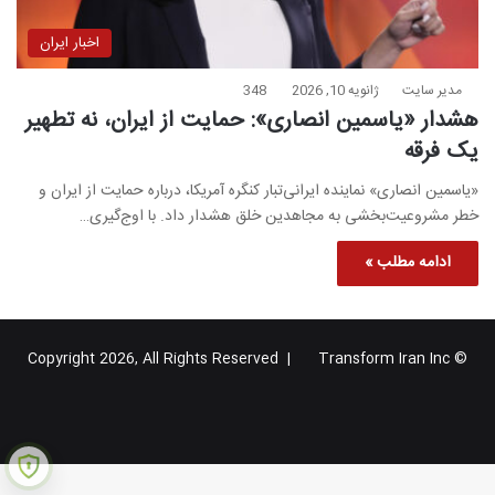
اخبار ایران
مدیر سایت
ژانویه 10, 2026
348
هشدار «یاسمین انصاری»: حمایت از ایران، نه تطهیر
یک فرقه
«یاسمین انصاری» نماینده ایرانی‌تبار کنگره آمریکا، درباره حمایت از ایران و
خطر مشروعیت‌بخشی به مجاهدین خلق هشدار داد. با اوج‌گیری…
ادامه مطلب »
Transform Iran Inc
© Copyright 2026, All Rights Reserved |
خوراک
فیس
X
یوتیوب
اینستاگرام
تلگرام
گوگل
بوک
پلاس