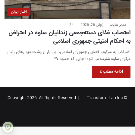
اخبار ایران
مدیر سایت
ژوئن 26, 2026
24
اعتصاب غذای دسته‌جمعی زندانیان ساوه در اعتراض
به احکام امنیتی جمهوری اسلامی
اعتراض به سرکوب قضایی جمهوری اسلامی، این بار از پشت دیوارهای زندان
مرکزی ساوه شنیده می‌شود؛ جایی که حدود ۳۰…
ادامه مطلب »
Transform Iran Inc
© Copyright 2026, All Rights Reserved |
خوراک
فیس
X
یوتیوب
اینستاگرام
تلگرام
گوگل
بوک
پلاس