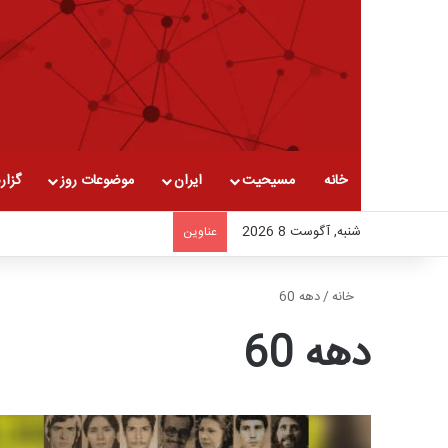
خانه
مسیحیت
ایران
موضوعات روز
گزار
شنبه, آگوست 8 2026
عناوین
خانه
/
دهه 60
دهه 60