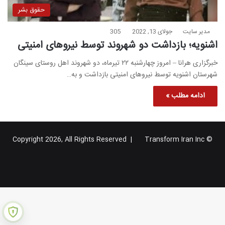
حقوق بشر
مدیر سایت
جولای 13, 2022
305
اشنویه؛ بازداشت دو شهروند توسط نیروهای امنیتی
خبرگزاری هرانا – امروز چهارشنبه ۲۲ تیرماه، دو شهروند اهل روستای سینگان
شهرستان اشنویه توسط نیروهای امنیتی بازداشت و به…
ادامه مطلب »
Transform Iran Inc
© Copyright 2026, All Rights Reserved |
خوراک
فیس
X
یوتیوب
اینستاگرام
تلگرام
گوگل
بوک
پلاس