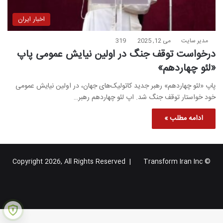
اخبار ایران
مدیر سایت
می 12, 2025
319
درخواست توقف جنگ در اولین نیایش عمومی پاپ
«لئو چهاردهم»
پاپ «لئو چهاردهم» رهبر جدید کاتولیک‌های جهان، در اولین نیایش عمومی
خود خواستار توقف جنگ شد. اپ لئو چهاردهم رهبر…
ادامه مطلب »
Transform Iran Inc
© Copyright 2026, All Rights Reserved |
خوراک
فیس
X
یوتیوب
اینستاگرام
تلگرام
گوگل
بوک
پلاس