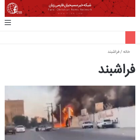
جستجو برای
منو
خانه
/
فراشبند
فراشبند