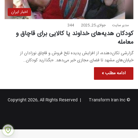
اخبار ایران
مدیر سایت
جولای 25, 2025
344
کودکان هدیه‌های خداوند یا کالایی برای قاچاق و
معامله
گزارشی تکان‌دهنده، از افزایش پدیده تلخ فروش و قاچاق نوزادان از
خیابان‌های مشهد تا فضای مجازی خبر می‌دهد. «بگذارید کودکان…
ادامه مطلب »
Transform Iran Inc
© Copyright 2026, All Rights Reserved |
خوراک
فیس
X
یوتیوب
اینستاگرام
تلگرام
گوگل
بوک
پلاس