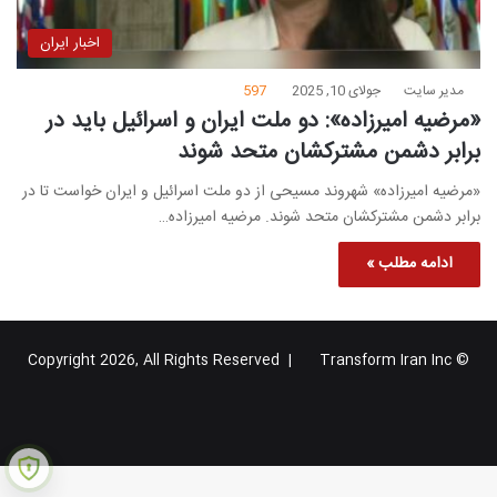
اخبار ایران
مدیر سایت
جولای 10, 2025
597
«مرضیه امیرزاده»: دو ملت ایران و اسرائیل باید در
برابر دشمن مشترکشان متحد شوند
«مرضیه امیرزاده» شهروند مسیحی از دو ملت اسرائیل و ایران خواست تا در
برابر دشمن مشترکشان متحد شوند. مرضیه امیرزاده…
ادامه مطلب »
Transform Iran Inc
© Copyright 2026, All Rights Reserved |
خوراک
فیس
X
یوتیوب
اینستاگرام
تلگرام
گوگل
بوک
پلاس