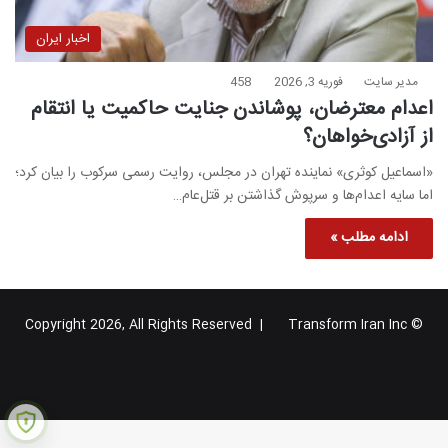
اخبار ایران
مدیر سایت
فوریه 3, 2026
458
اعدام معترضان، پوشاندن جنایت حاکمیت یا انتقام
از آزادی‌خواهان؟
«اسماعیل کوثری» نماینده تهران در مجلس، روایت رسمی سرکوب را بیان کرد؛
اما سایه اعدام‌ها و سرپوش گذاشتن بر قتل‌عام…
ادامه مطلب »
Transform Iran Inc
© Copyright 2026, All Rights Reserved |
خوراک
فیس
X
یوتیوب
اینستاگرام
تلگرام
گوگل
بوک
پلاس