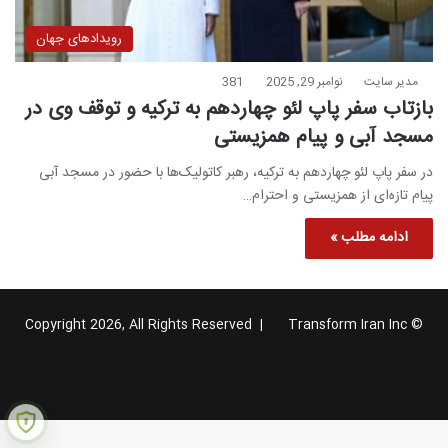
رویدادهای جهان
مدیر سایت
نوامبر 29, 2025
381
بازتاب سفر پاپ لئو چهاردهم به ترکیه و توقف وی در
مسجد آبی و پیام همزیستی
در سفر پاپ لئو چهاردهم به ترکیه، رهبر کاتولیک‌ها با حضور در مسجد آبی
پیام تازه‌ای از همزیستی و احترام…
ادامه مطلب »
Transform Iran Inc
© Copyright 2026, All Rights Reserved |
خوراک
فیس
X
یوتیوب
اینستاگرام
تلگرام
گوگل
بوک
پلاس