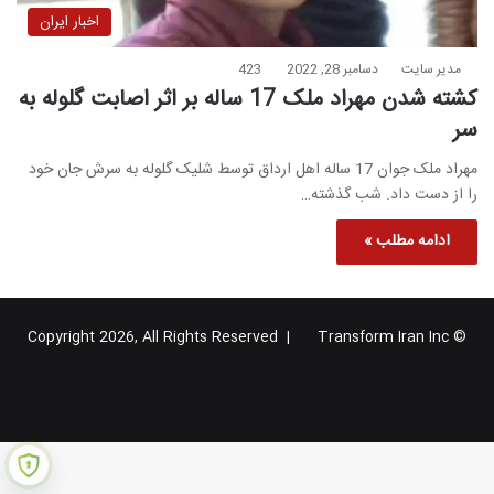
اخبار ایران
مدیر سایت
دسامبر 28, 2022
423
کشته شدن مهراد ملک 17 ساله بر اثر اصابت گلوله به
سر
مهراد ملک جوان 17 ساله اهل ارداق توسط شلیک گلوله به سرش جان خود
را از دست داد. شب گذشته…
ادامه مطلب »
Transform Iran Inc
© Copyright 2026, All Rights Reserved |
خوراک
فیس
X
یوتیوب
اینستاگرام
تلگرام
گوگل
بوک
پلاس