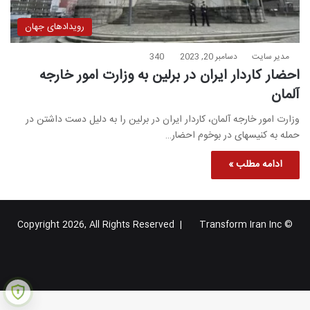
رویدادهای جهان
مدیر سایت
دسامبر 20, 2023
340
احضار کاردار ایران در برلین به وزارت امور خارجه
آلمان
وزارت امور خارجه آلمان، کاردار ایران در برلین را به دلیل دست داشتن در
حمله به کنیسهای در بوخوم احضار…
ادامه مطلب »
Transform Iran Inc
© Copyright 2026, All Rights Reserved |
خوراک
فیس
X
یوتیوب
اینستاگرام
تلگرام
گوگل
بوک
پلاس