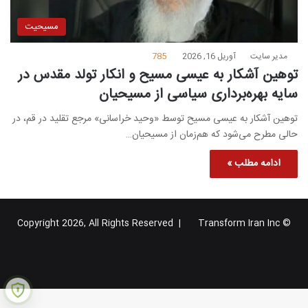
مسیحیت
مدیر سایت
آوریل 16, 2026
785
توهین آشکار به عیسی مسیح و انکار تولد مقدس در
سایه بهره‌برداری سیاسی از مسیحیان
توهین آشکار به عیسی مسیح توسط «وحید خراسانی» مرجع تقلید در قم، در
حالی مطرح می‌شود که هم‌زمان از مسیحیان…
ادامه مطلب »
Transform Iran Inc
© Copyright 2026, All Rights Reserved |
خوراک
فیس
X
یوتیوب
اینستاگرام
تلگرام
گوگل
بوک
پلاس