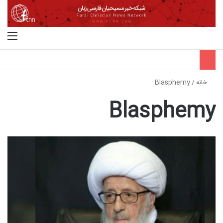
جستجو برای
منو
خانه
/
Blasphemy
Blasphemy